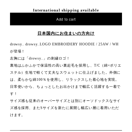
International shipping available
Add to cart
日本国内にお住まいの方向け
drowsy.. drowsy..LOGO EMBROIDERY HOODIE / 25AW / WH
が登場！
左胸には「drowsy..」の刺繍ロゴ！
裏地はふかふかで保温性の高い裏起毛を採用し、T/C（綿×ポリエ
ステル）生地で軽くて丈夫なスウェットに仕上げました。外側に
は、柔らかな綿100％を使用し、リラックスした着心地を実現。
日常使いから、ちょっとしたお出かけまで幅広く活躍する一着で
す！
サイズ感も従来のオーバーサイズとは別にオーソドックスなサイ
ズ感を採用、またSサイズを新たに展開し幅広い層に着用いただ
けます。