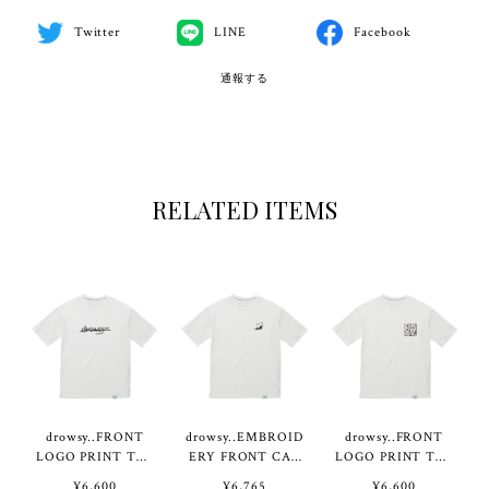
Twitter
LINE
Facebook
通報する
RELATED ITEMS
drowsy..FRONT
drowsy..EMBROID
drowsy..FRONT
LOGO PRINT TEE
ERY FRONT CAT
LOGO PRINT TEE
/ 24SS / WH
LOGO TEE / 25SS
/ 25SS / WH
¥6,600
¥6,765
¥6,600