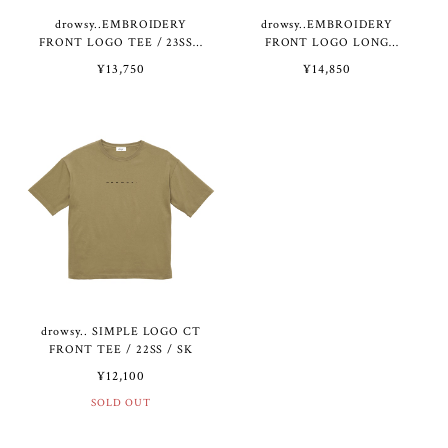
drowsy..EMBROIDERY
drowsy..EMBROIDERY
FRONT LOGO TEE / 23SS /
FRONT LOGO LONG
SK
SLEEVE TEE / 23SS / SK
¥13,750
¥14,850
drowsy.. SIMPLE LOGO CT
FRONT TEE / 22SS / SK
¥12,100
SOLD OUT