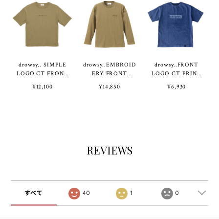
drowsy.. SIMPLE
drowsy..EMBROID
drowsy..FRONT
LOGO CT FRONT
ERY FRONT
LOGO CT PRINT
TEE / 22SS / SK
LOGO LONG
TEE / 25SS / NV
¥12,100
¥14,850
¥6,930
SLEEVE TEE /
23SS / SK
REVIEWS
すべて
40
1
0