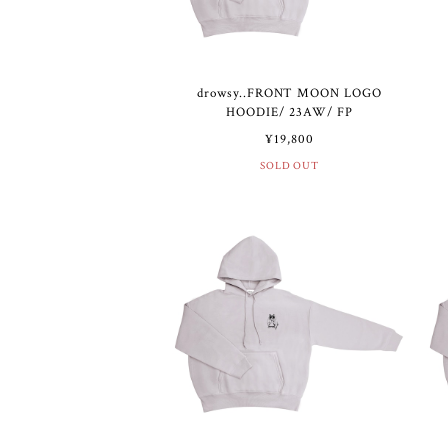
drowsy..FRONT MOON LOGO
HOODIE/ 23AW/ FP
¥19,800
SOLD OUT