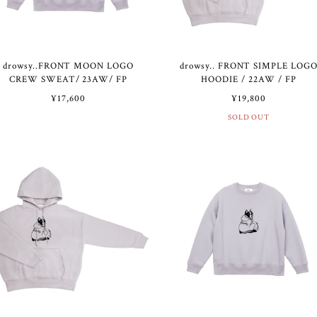
drowsy..FRONT MOON LOGO
drowsy.. FRONT SIMPLE LOG
CREW SWEAT/ 23AW/ FP
HOODIE / 22AW / FP
¥17,600
¥19,800
SOLD OUT