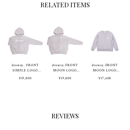
RELATED ITEMS
drowsy.. FRONT
drowsy..FRONT
drowsy..FRONT
SIMPLE LOGO
MOON LOGO
MOON LOGO
HOODIE / 22AW
HOODIE/ 23AW/
CREW SWEAT/
¥19,800
¥19,800
¥17,600
/ FP
FP
23AW/ FP
REVIEWS