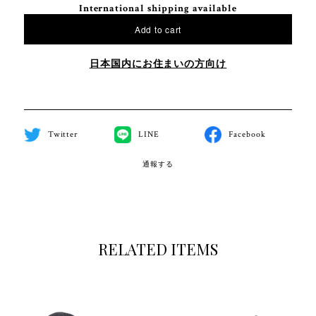
International shipping available
Add to cart
日本国内にお住まいの方向け
Twitter
LINE
Facebook
通報する
RELATED ITEMS