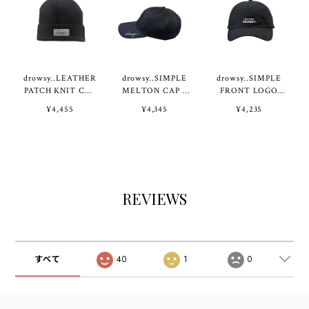
drowsy..LEATHER
drowsy..SIMPLE
drowsy..SIMPLE
PATCH KNIT CAP
MELTON CAP /
FRONT LOGO
/ 24AW /BK
24AW / BK
CAP / 25SS / BK
¥4,455
¥4,345
¥4,235
REVIEWS
すべて
40
1
0