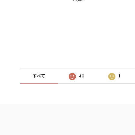
¥6,600
すべて
40
1