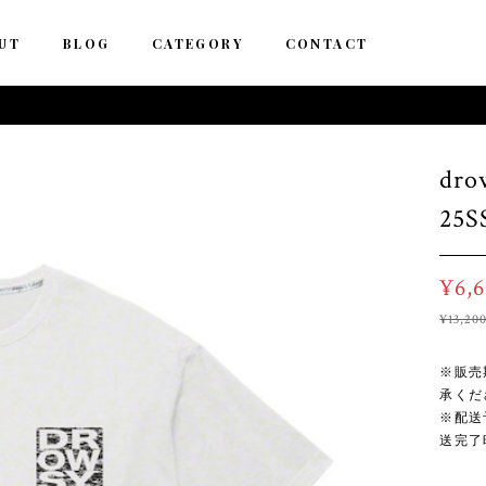
UT
BLOG
CATEGORY
CONTACT
dro
25S
¥6,
¥13,20
※販売
承くだ
※配送
送完了