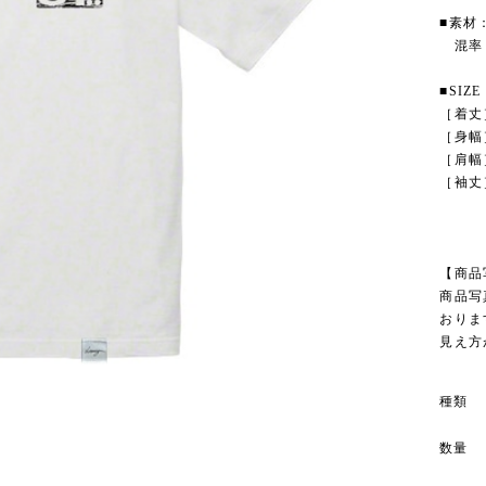
■素材
混率：
■SIZE
［着丈］M
［身幅］M
［肩幅］M
［袖丈］M
【商品
商品写
おりま
見え方
種類
数量