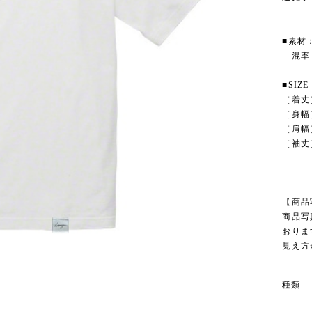
■素材
混率：
■SIZE
［着丈］M
［身幅］M
［肩幅］M
［袖丈］M
【商品
商品写
おりま
見え方
種類