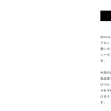
drow
フロン
黒いロ
シーズ
す。
今回の
高品質
けづら
それぞ
けるス
す。