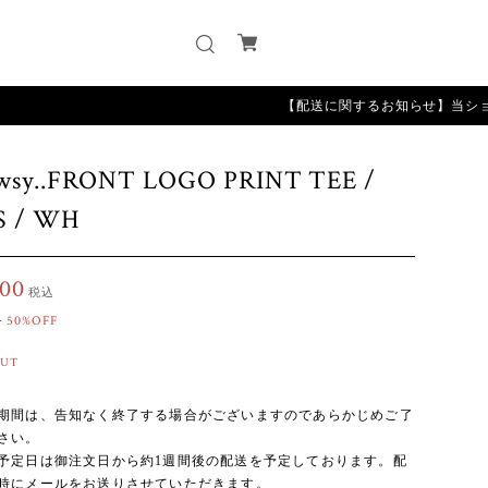
【配送に関するお知らせ】当ショップは受注
wsy..FRONT LOGO PRINT TEE /
S / WH
600
税込
0
50%OFF
OUT
期間は、告知なく終了する場合がございますのであらかじめご了
さい。
予定日は御注文日から約1週間後の配送を予定しております。配
時にメールをお送りさせていただきます。