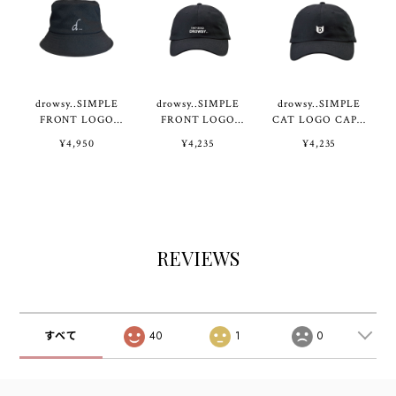
drowsy..SIMPLE
drowsy..SIMPLE
drowsy..SIMPLE
FRONT LOGO
FRONT LOGO
CAT LOGO CAP /
HAT / 24SS / BK
CAP / 25SS / BK
25SS / BK
¥4,950
¥4,235
¥4,235
REVIEWS
すべて
40
1
0