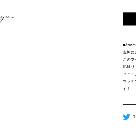
■drow
左胸には
このフ
肌触り
ユニー
マッチ
す！
T