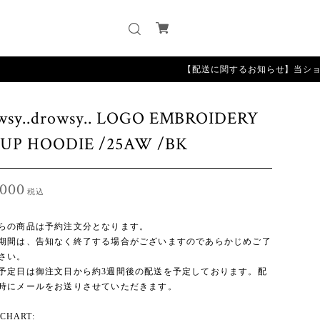
【配送に関するお知らせ】当ショップは受
wsy..drowsy.. LOGO EMBROIDERY
 UP HOODIE /25AW /BK
,000
税込
らの商品は予約注文分となります。
期間は、告知なく終了する場合がございますのであらかじめご了
さい。
予定日は御注文日から約3週間後の配送を予定しております。配
時にメールをお送りさせていただきます。
 CHART: