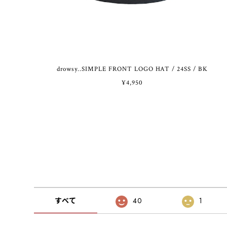
drowsy..SIMPLE FRONT LOGO HAT / 24SS / BK
¥4,950
すべて
40
1