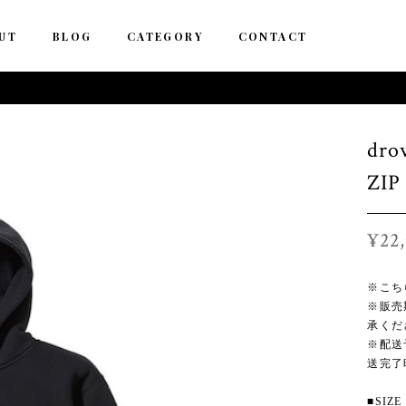
UT
BLOG
CATEGORY
CONTACT
dro
ZIP
¥22
※こち
※販売
承くだ
※配送
送完了
■SIZE