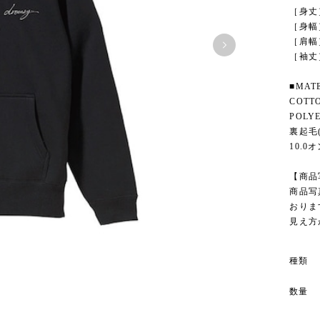
［身丈］S
［身幅］S
［肩幅］S
［袖丈］S
■MATE
COTT
POLY
裏起毛(
10.0
【商品
商品写
おりま
見え方
種類
数量