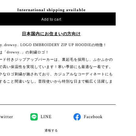
International shipping available
Add to cart
日本国内にお住まいの方向け
sy..drowsy.. LOGO EMBROIDERY ZIP UP HOODIEの特徴！
「drowsy..」の刺繍ロゴ！
ード付きジップアップパーカーは、裏起毛を採用し、ふかふかの
で高い保温性を実現しています！寒い季節にも最適な一着です。
クなロゴ刺繍が施されており、カジュアルなコーディネートにも
すること間違いなし。普段使いから特別な日まで幅広く活躍しま
witter
LINE
Facebook
通報する