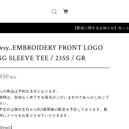
【配送に関するお知らせ】当ショップは受注
wsy..EMBROIDERY FRONT LOGO
G SLEEVE TEE / 23SS / GR
850
税込
らの商品は予約注文分となります。
期間は、告知なく終了する場合がございますのであらかじめご了
さい。
予定日は御注文日から約3週間後の配送を予定しております。配
時にメールをお送りさせていただきます。
Detail】