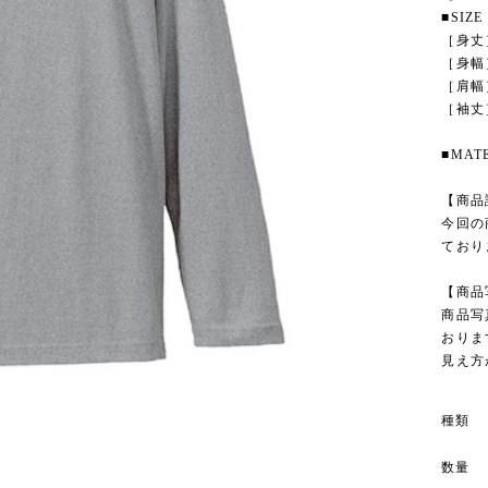
■SIZE
［身丈］S
［身幅］S
［肩幅］S
［袖丈］S
■MATE
【商品
今回の
ており
【商品
商品写
おりま
見え方
種類
数量