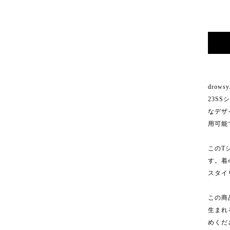
drows
23S
なデザ
用可能
このT
す。着
スタイ
この商
生まれ
めくだ