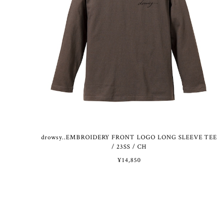
drowsy..EMBROIDERY FRONT LOGO LONG SLEEVE TEE
/ 23SS / CH
¥14,850