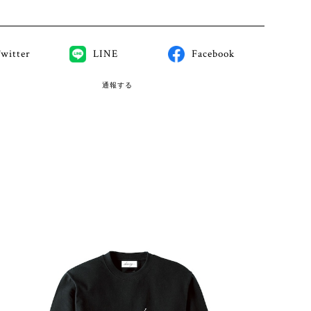
witter
LINE
Facebook
通報する