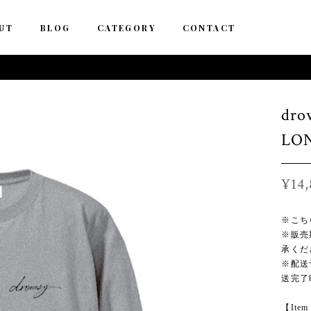
UT
BLOG
CATEGORY
CONTACT
dro
LON
¥14,
※こち
※販売
承くだ
※配送
送完了
【Item 