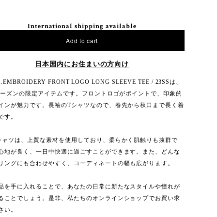
International shipping available
Add to cart
日本国内にお住まいの方向け
y..EMBROIDERY FRONT LOGO LONG SLEEVE TEE / 23SSは、
Sシーズンの限定アイテムです。フロントロゴがポイントで、印象的
インが魅力です。長袖のTシャツなので、春先から秋口まで長く着
です。
シャツは、上質な素材を使用しており、柔らかく肌触りも抜群で
心地が良く、一日中快適に過ごすことができます。また、どんな
リングにも合わせやすく、コーディネートの幅も広がります。
品を手に入れることで、あなたの日常に新たなスタイルや憧れが
ることでしょう。是非、私たちのオンラインショップでお買い求
さい。