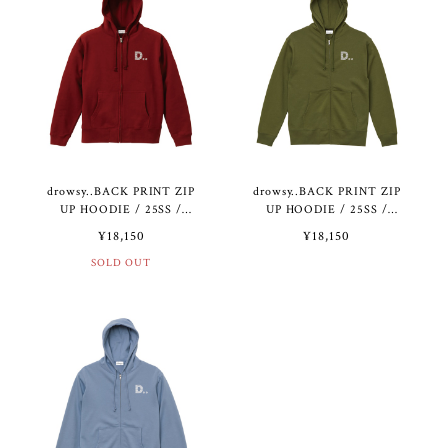
drowsy..BACK PRINT ZIP
drowsy..BACK PRINT ZIP
UP HOODIE / 25SS /
UP HOODIE / 25SS /
BG（10.0オンス）
LO（10.0オンス）
¥18,150
¥18,150
SOLD OUT